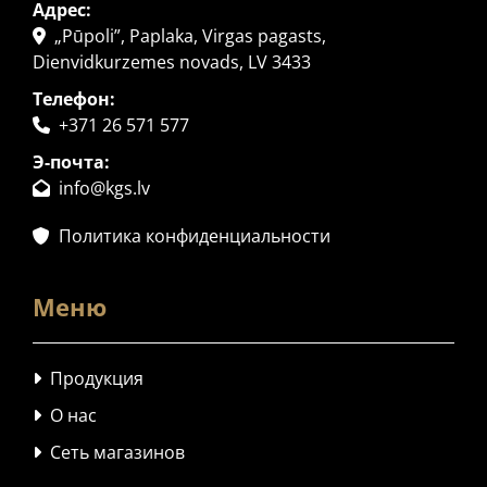
Адрес:
„Pūpoli”, Paplaka, Virgas pagasts,

Dienvidkurzemes novads, LV 3433
Телефон:
+371 26 571 577

Э-почта:
info@kgs.lv

Политика конфиденциальности

Меню
Продукция

О нас

Сеть магазинов
