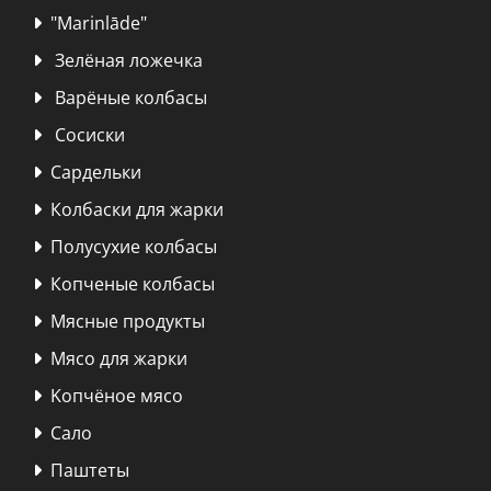
"Marinlāde"

Зелёная ложечка

Варёные колбасы

Сосиски

Сардельки

Колбаски для жарки

Полусухие колбасы

Копченые колбасы

Мясные продукты

Мясо для жарки

Kопчёное мясо

Сало

Паштеты
