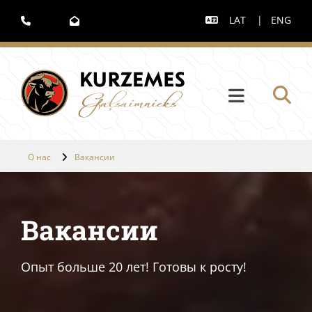
LAT
|
ENG



О нас
Вакансии
Вакансии
Опыт больше 20 лет! Готовы к росту!