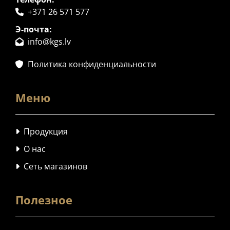
+371 26 571 577

Э-почта:
info@kgs.lv

Политика конфиденциальности

Меню
Продукция

О нас

Сеть магазинов

Полезное