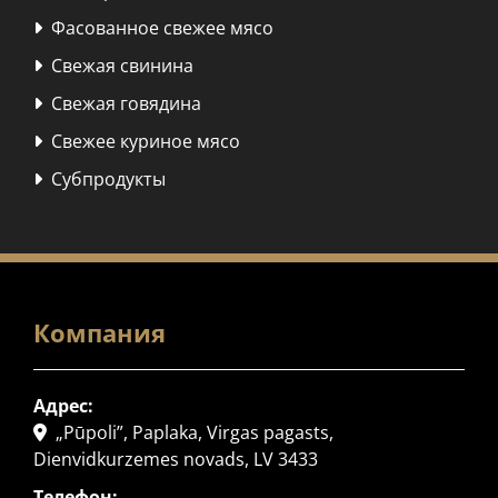
Фасованное свежее мясо

Свежая свинина

Свежая говядина

Свежее куриное мясо

Субпродукты

Компания
Адрес:
„Pūpoli”, Paplaka, Virgas pagasts,

Dienvidkurzemes novads, LV 3433
Телефон: