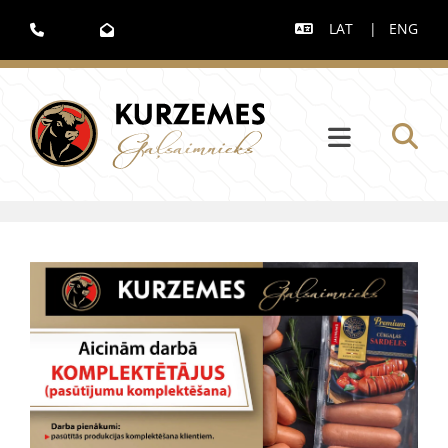
LAT
|
ENG


