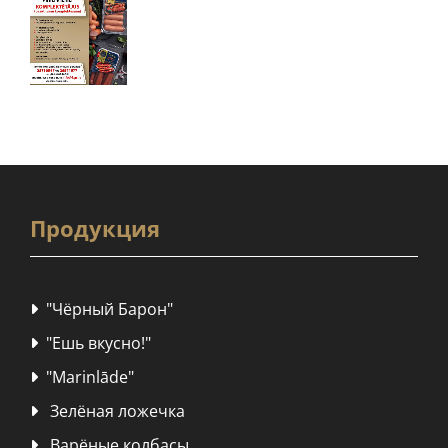
Продукция
"Чёрный Барон"

"Ешь вкусно!"

"Marinlāde"

Зелёная ложечка

Варёные колбасы
