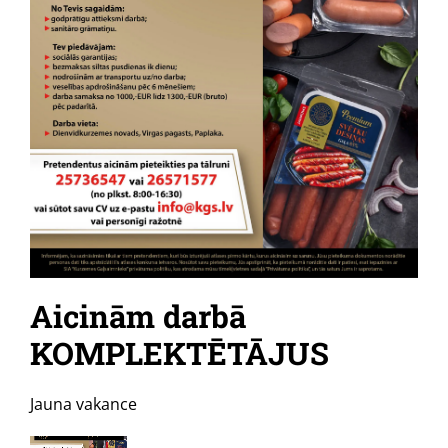
Aicinām darbā
KOMPLEKTĒTĀJUS
Jauna vakance