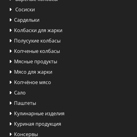
Сосиски

Сардельки

Колбаски для жарки

Полусухие колбасы

Копченые колбасы

Мясные продукты

Мясо для жарки

Kопчёное мясо

Сало

Паштеты

Кулинарные изделия

Куриная продукция

Консервы
