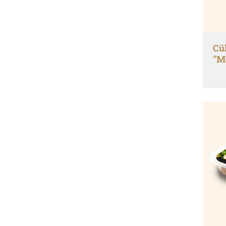
Cū
"M