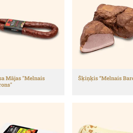
sa Mājas "Melnais
Šķiņķis “Melnais Bar
rons"