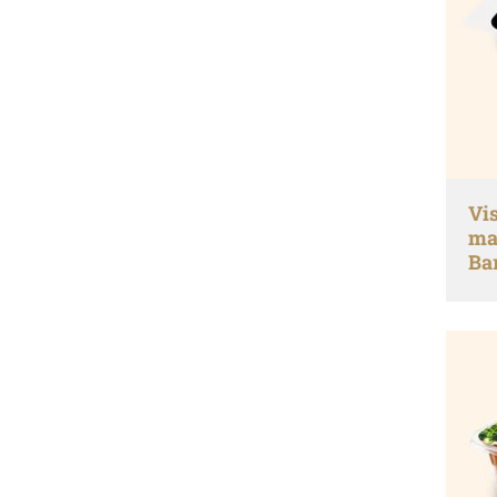
Vi
ma
Ba