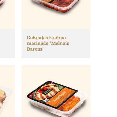
Cūkgaļas krūtiņa
marināde "Melnais
Barons"