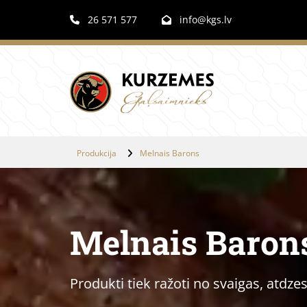
26 571 577
info@kgs.lv


Produkcija
Melnais Barons
Melnais Baron
Produkti tiek ražoti no svaigas, atdze