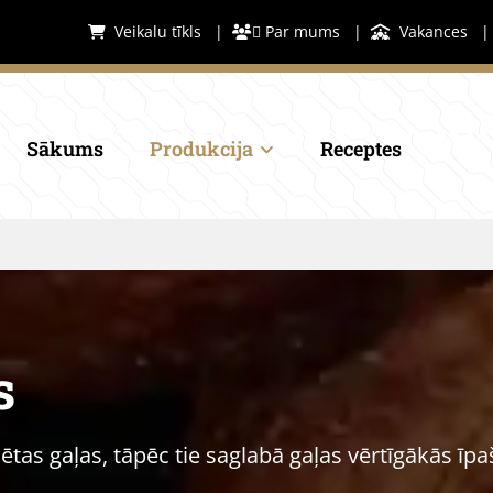
Veikalu tīkls
|
 Par mums
|
Vakances



Sākums
Produkcija
Receptes
s
sētas gaļas, tāpēc tie saglabā gaļas vērtīgākās īpa