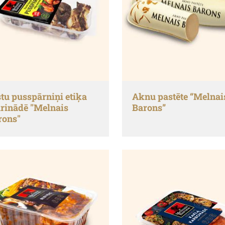
stu pusspārniņi etiķa
Aknu pastēte “Melnai
rinādē "Melnais
Barons”
rons"