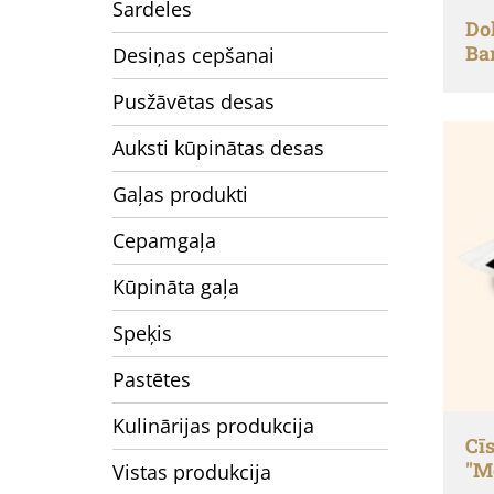
Sardeles
Do
Ba
Desiņas cepšanai
Pusžāvētas desas
Auksti kūpinātas desas
Gaļas produkti
Cepamgaļa
Kūpināta gaļa
Speķis
Pastētes
Kulinārijas produkcija
Cīs
"M
Vistas produkcija