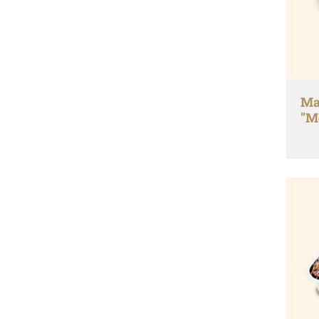
Ma
"M