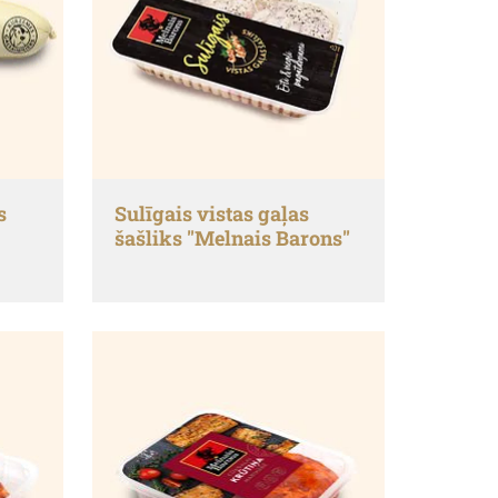
s
Sulīgais vistas gaļas
šašliks "Melnais Barons"