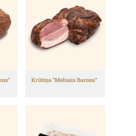
ons”
Krūtiņa “Melnais Barons”