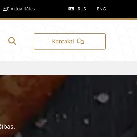
|
 Aktualitātes
RUS
|
ENG


Kontakti
šības.