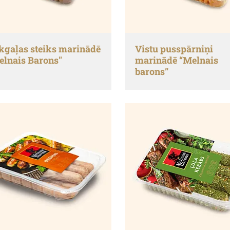
kgaļas steiks marinādē
Vistu pusspārniņi
elnais Barons"
marinādē “Melnais
barons”