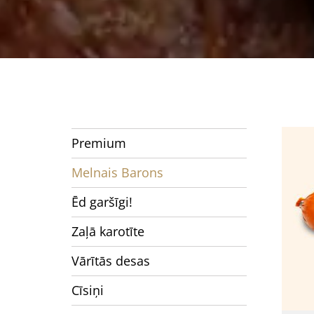
Premium
Melnais Barons
Ēd garšīgi!
Zaļā karotīte
Vārītās desas
Cīsiņi