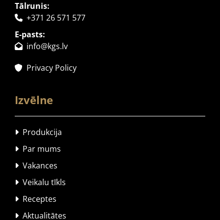
Tālrunis:
+371 26 571 577

E-pasts:
info@kgs.lv

Privacy Policy

Izvēlne
Produkcija

Par mums

Vakances

Veikalu tīkls

Receptes

Aktualitātes
