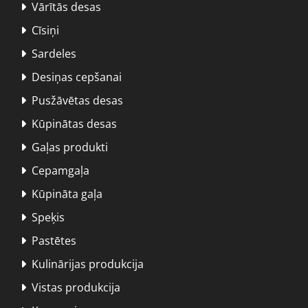
Vārītās desas

Cīsiņi

Sardeles

Desiņas cepšanai

Pusžāvētas desas

Kūpinātas desas

Gaļas produkti

Cepamgaļa

Kūpināta gaļa

Speķis

Pastētes

Kulinārijas produkcija

Vistas produkcija
