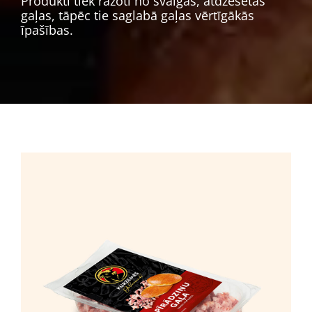
Produkti tiek ražoti no svaigas, atdzesētas
gaļas, tāpēc tie saglabā gaļas vērtīgākās
īpašības.