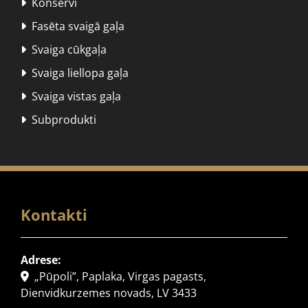
Konservi

Fasēta svaigā gaļa

Svaiga cūkgaļa

Svaiga liellopa gaļa

Svaiga vistas gaļa

Subprodukti

Kontakti
Adrese:
„Pūpoli”, Paplaka, Virgas pagasts,

Dienvidkurzemes novads, LV 3433