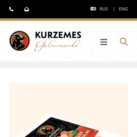
RUS
|
ENG


