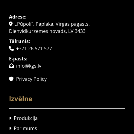
Adrese:
„Pūpoli”, Paplaka, Virgas pagasts,

Dienvidkurzemes novads, LV 3433
Tālrunis:
+371 26 571 577

E-pasts:
info@kgs.lv

Privacy Policy

Izvēlne
Produkcija

Par mums
