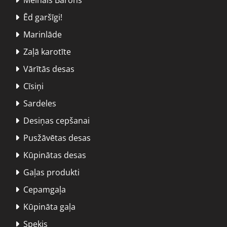
Ēd garšīgi!

Marinlāde

Zaļā karotīte

Vārītās desas

Cīsiņi

Sardeles

Desiņas cepšanai

Pusžāvētas desas

Kūpinātas desas

Gaļas produkti

Cepamgaļa

Kūpināta gaļa

Speķis
