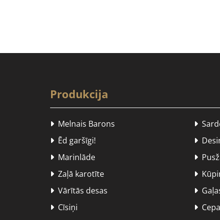
Produkcija
Melnais Barons
Sard


Ēd garšīgi!
Desiņ


Marinlāde
Pusžā


Zaļā karotīte
Kūpin


Vārītās desas
Gaļas


Cīsiņi
Cepa

