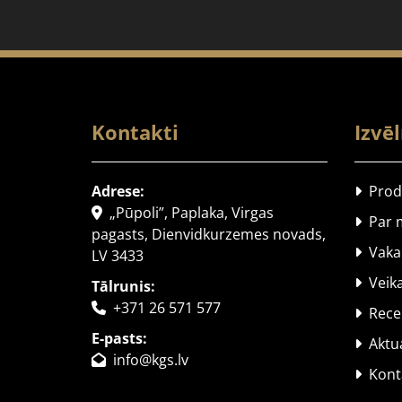
Kontakti
Izvē
Adrese:
Produ

„Pūpoli”, Paplaka, Virgas

Par 

pagasts, Dienvidkurzemes novads,
Vaka

LV 3433
Veikal

Tālrunis:
+371 26 571 577

Rece

E-pasts:
Aktua

info@kgs.lv

Konta
