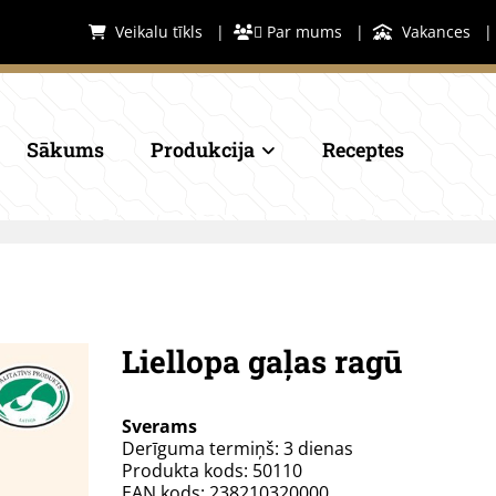
Veikalu tīkls
|
 Par mums
|
Vakances



Sākums
Produkcija
Receptes
Liellopa gaļas ragū
Sverams
Derīguma termiņš: 3 dienas
Produkta kods: 50110
EAN kods: 238210320000