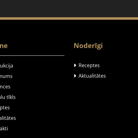
lne
Noderīgi
Receptes
kcija

Aktualitātes
mums

nces
u tīkls
ptes
litātes
kti