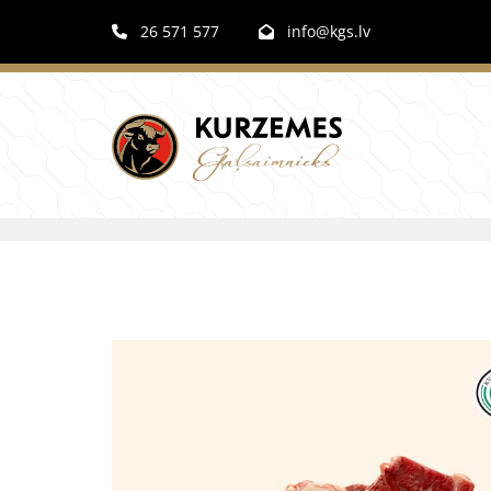
26 571 577
info@kgs.lv

