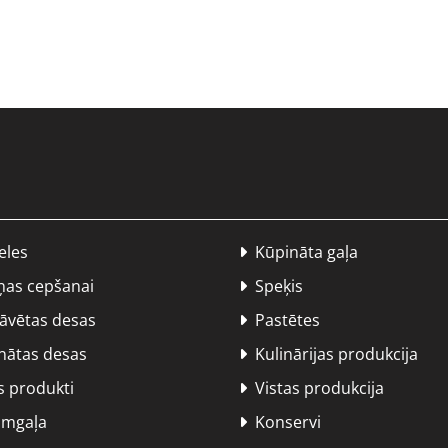
eles
Kūpināta gaļa

as cepšanai
Speķis

vētas desas
Pastētes

ātas desas
Kulinārijas produkcija

 produkti
Vistas produkcija

mgaļa
Konservi
