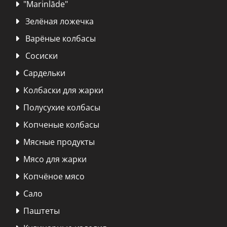
"Marinlāde"

Зелёная ложечка

Варёные колбасы

Сосиски

Сардельки

Колбаски для жарки

Полусухие колбасы

Копченые колбасы

Мясные продукты

Мясо для жарки

Kопчёное мясо

Сало

Паштеты
