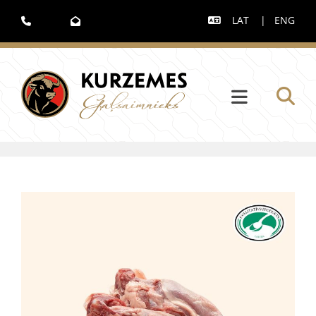
LAT
|
ENG


