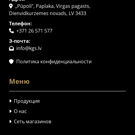
„Pūpoli”, Paplaka, Virgas pagasts,

Dienvidkurzemes novads, LV 3433
Телефон:
+371 26 571 577

Э-почта:
info@kgs.lv

Политика конфиденциальности

Меню
Продукция

О нас

Сеть магазинов
