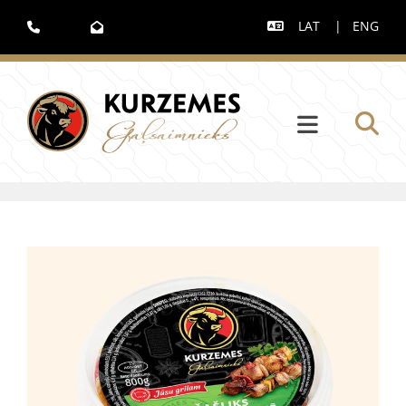
LAT
|
ENG


