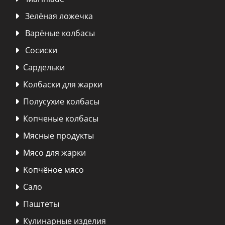
Зелёная ложечка

Варёные колбасы

Сосиски

Сардельки

Колбаски для жарки

Полусухие колбасы

Копченые колбасы

Мясные продукты

Мясо для жарки

Kопчёное мясо

Сало

Паштеты

Кулинарные изделия
