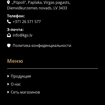
„Pūpoli”, Paplaka, Virgas pagasts,

Dienvidkurzemes novads, LV 3433
Телефон:
+371 26 571 577

Э-почта:
info@kgs.lv

Политика конфиденциальности

Меню
Продукция

О нас

Сеть магазинов
