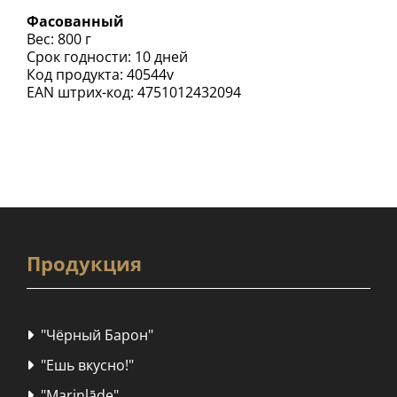
Фасованный
Вес: 800 г
Срок годности: 10 дней
Код продукта: 40544v
EAN штрих-код: 4751012432094
Продукция
"Чёрный Барон"

"Ешь вкусно!"

"Marinlāde"
