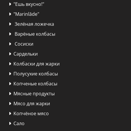
"Ешь вкусно!"

"Marinlāde"

Зелёная ложечка

Варёные колбасы

Сосиски

Сардельки

Колбаски для жарки

Полусухие колбасы

Копченые колбасы

Мясные продукты

Мясо для жарки

Kопчёное мясо

Сало
