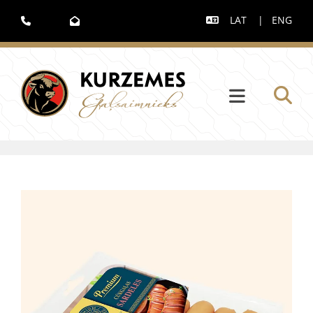
LAT
|
ENG


