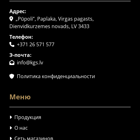
Адрес:
„Pūpoli”, Paplaka, Virgas pagasts,

Dienvidkurzemes novads, LV 3433
Телефон:
+371 26 571 577

Э-почта:
info@kgs.lv

Политика конфиденциальности

Меню
Продукция

О нас

Сеть магазинов
