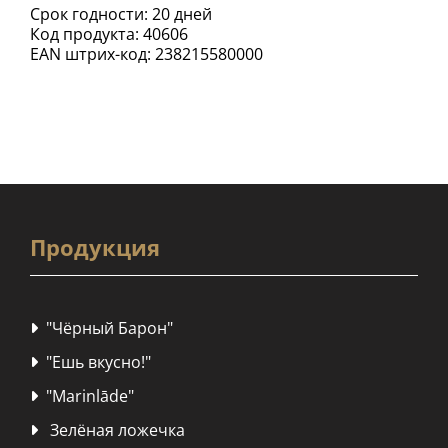
Срок годности: 20 дней
Код продукта: 40606
EAN штрих-код: 238215580000
Продукция
"Чёрный Барон"

"Ешь вкусно!"

"Marinlāde"

Зелёная ложечка
