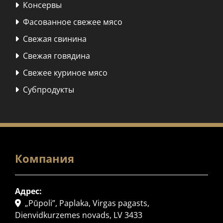
Консервы

Фасованное свежее мясо

Свежая свинина

Свежая говядина

Свежее куриное мясо

Субпродукты

Компания
Адрес:
„Pūpoli”, Paplaka, Virgas pagasts,

Dienvidkurzemes novads, LV 3433