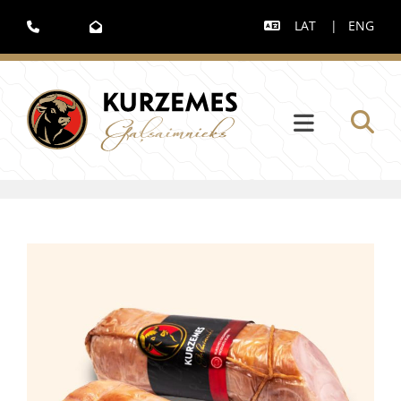
LAT
|
ENG


