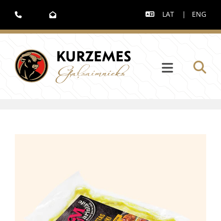
LAT
|
ENG


