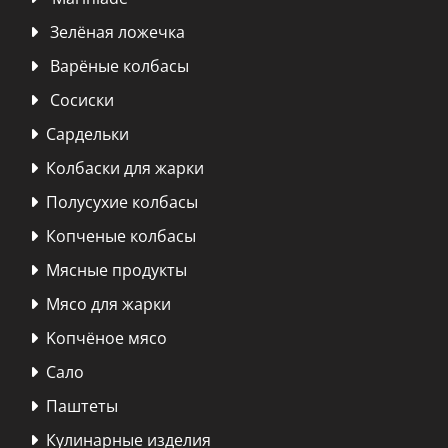
Зелёная ложечка

Варёные колбасы

Сосиски

Сардельки

Колбаски для жарки

Полусухие колбасы

Копченые колбасы

Мясные продукты

Мясо для жарки

Kопчёное мясо

Сало

Паштеты

Кулинарные изделия
