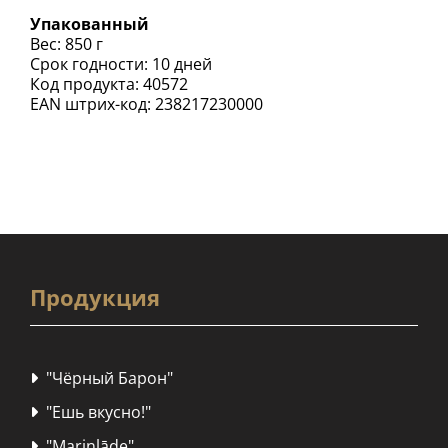
Упакованный
Вес: 850 г
Срок годности: 10 дней
Код продукта: 40572
EAN штрих-код: 238217230000
Продукция
"Чёрный Барон"

"Ешь вкусно!"

"Marinlāde"
