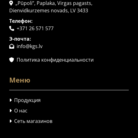
„Pūpoli”, Paplaka, Virgas pagasts,

Dienvidkurzemes novads, LV 3433
Телефон:
+371 26 571 577

Э-почта:
info@kgs.lv

Политика конфиденциальности

Меню
Продукция

О нас

Сеть магазинов
