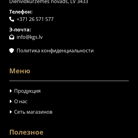
Dienvidkurzemes novads, LV 3433
Телефон:
+371 26 571 577

Э-почта:
info@kgs.lv

Политика конфиденциальности

Меню
Продукция

О нас

Сеть магазинов

Полезное