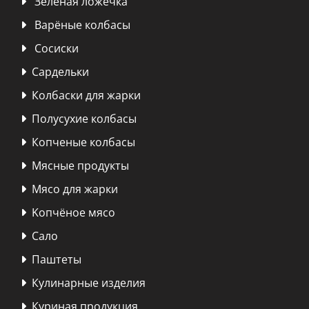
Зелёная ложечка

Варёные колбасы

Сосиски

Сардельки

Колбаски для жарки

Полусухие колбасы

Копченые колбасы

Мясные продукты

Мясо для жарки

Kопчёное мясо

Сало

Паштеты

Кулинарные изделия

Куриная продукция
