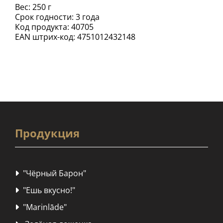
Вес: 250 г
Срок годности: 3 года
Код продукта: 40705
EAN штрих-код: 4751012432148
Продукция
"Чёрный Барон"

"Ешь вкусно!"

"Marinlāde"
