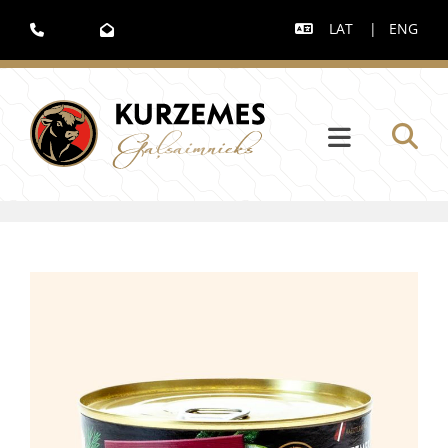
LAT
|
ENG


