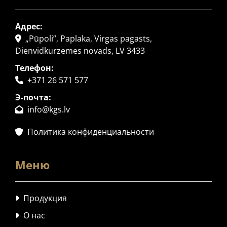
Адрес:
„Pūpoli”, Paplaka, Virgas pagasts,

Dienvidkurzemes novads, LV 3433
Телефон:
+371 26 571 577

Э-почта:
info@kgs.lv

Политика конфиденциальности

Меню
Продукция

О нас
