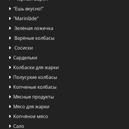
"Ешь вкусно!"

"Marinlāde"

Зелёная ложечка

Варёные колбасы

Сосиски

Сардельки

Колбаски для жарки

Полусухие колбасы

Копченые колбасы

Мясные продукты

Мясо для жарки

Kопчёное мясо

Сало
