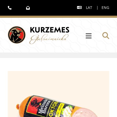
LAT
|
ENG


