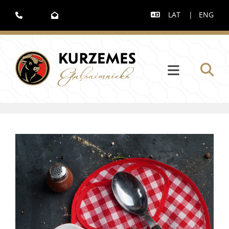
LAT
|
ENG


