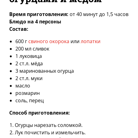
Время приготовления:
от 40 минут до 1,5 часов
Блюдо на 4 персоны
Состав:
600 г
свиного окорока
или
лопатки
200 мл сливок
1 луковица
2 ст.л. мёда
3 маринованных огурца
2 ст.л. муки
масло
розмарин
соль, перец
Способ приготовления:
Огурцы нарезать соломкой.
Лук почистить и измельчить.