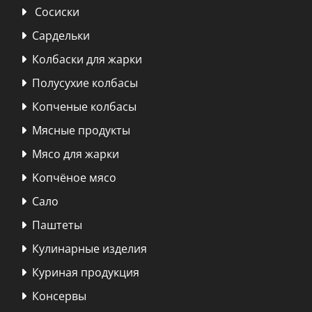
Сосиски

Сардельки

Колбаски для жарки

Полусухие колбасы

Копченые колбасы

Мясные продукты

Мясо для жарки

Kопчёное мясо

Сало

Паштеты

Кулинарные изделия

Куриная продукция

Консервы
