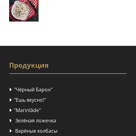
Продукция
"Чёрный Барон"

"Ешь вкусно!"

"Marinlāde"

Зелёная ложечка

Варёные колбасы
