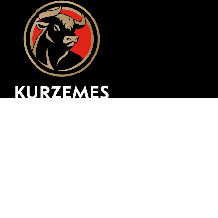
Разработка веб-сайта
zing.lv
© 1997 -
2026, SIA "Kurzemes Gaļsaimnieks"