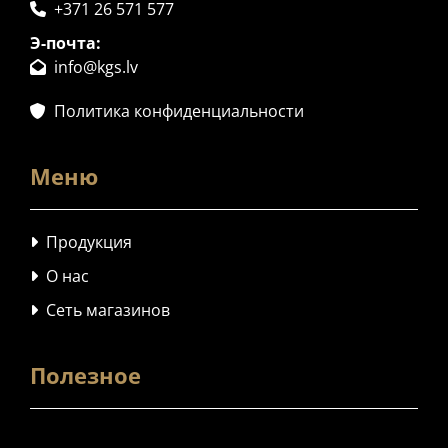
+371 26 571 577

Э-почта:
info@kgs.lv

Политика конфиденциальности

Меню
Продукция

О нас

Сеть магазинов

Полезное