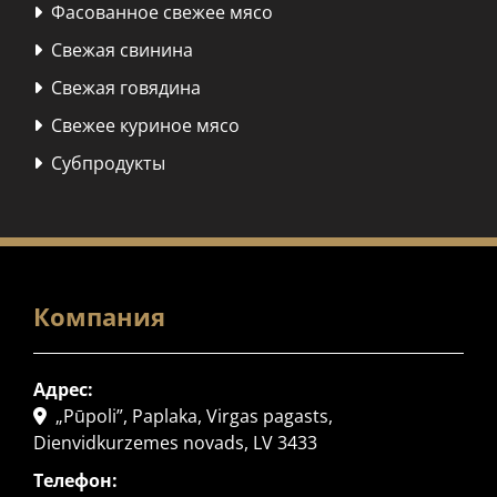
Фасованное свежее мясо

Свежая свинина

Свежая говядина

Свежее куриное мясо

Субпродукты

Компания
Адрес:
„Pūpoli”, Paplaka, Virgas pagasts,

Dienvidkurzemes novads, LV 3433
Телефон: