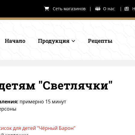
Сеть магазинов
|
О нас
|
Но



Начало
Продукция
Рецепты
 детям "Светлячки"
вления:
примерно 15 минут
ерсоны
сисок для детей "Чёрный Барон"