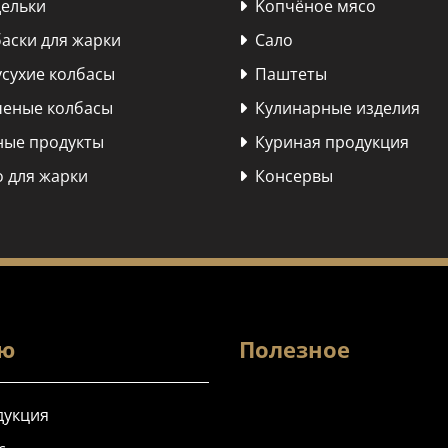
ельки
Kопчёное мясо

аски для жарки
Сало

сухие колбасы
Паштеты

еные колбасы
Кулинарные изделия

ые продукты
Куриная продукция

 для жарки
Консервы

ю
Полезное
укция