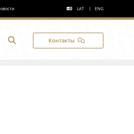
вости
LAT
|
ENG

Контакты