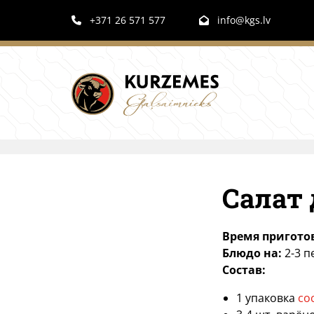
+371 26 571 577
info@kgs.lv


Салат
Время пригото
Блюдо на:
2-3 п
Состав:
1 упаковка
со