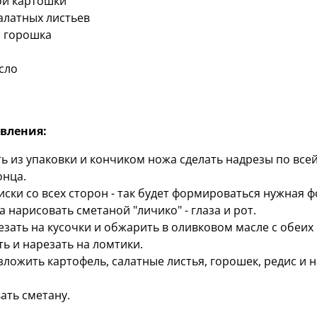
ной картошки
алатных листьев
о горошка
сло
овления:
ь из упаковки и кончиком ножа сделать надрезы по всей
онца.
ски со всех сторон - так будет формироваться нужная ф
а нарисовать cметаной "личико" - глаза и рот.
зать на кусочки и обжарить в оливковом масле с обеих 
ь и нарезать на ломтики.
зложить картофель, салатные листья, горошек, редис и 
ать сметану.