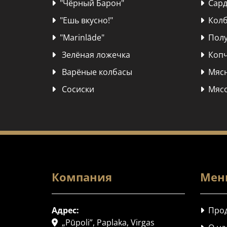
"Чёрный Барон"
Сард


"Ешь вкусно!"
Колб


"Marinlāde"
Полу


Зелёная ложечка
Копч


Варёные колбасы
Мясн


Сосиски
Мясо


Компания
Мен
Адрес:
Прод

„Pūpoli”, Paplaka, Virgas
