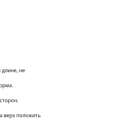
 длине, не
орма.
сторон.
на верх положить