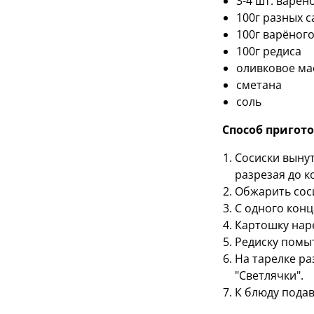
3-4 шт. варё
100г разных с
100г варёног
100г редиса
оливковое ма
сметана
соль
Способ пригот
Сосиски вынут
разрезая до к
Обжарить соси
С одного конц
Картошку наре
Редиску помыт
На тарелке ра
"Светлячки".
К блюду подав