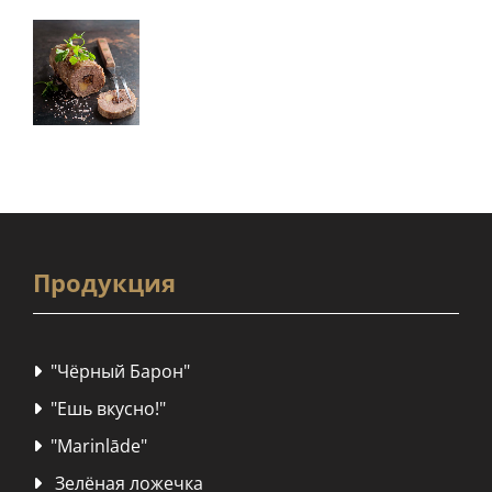
Продукция
"Чёрный Барон"

"Ешь вкусно!"

"Marinlāde"

Зелёная ложечка
