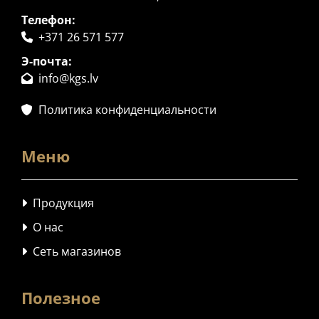
Телефон:
+371 26 571 577

Э-почта:
info@kgs.lv

Политика конфиденциальности

Меню
Продукция

О нас

Сеть магазинов

Полезное