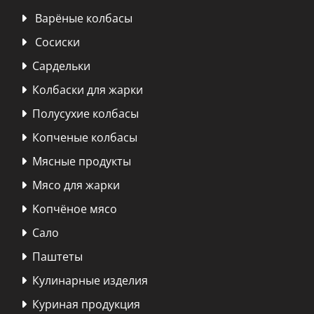
Варёные колбасы

Сосиски

Сардельки

Колбаски для жарки

Полусухие колбасы

Копченые колбасы

Мясные продукты

Мясо для жарки

Kопчёное мясо

Сало

Паштеты

Кулинарные изделия

Куриная продукция
