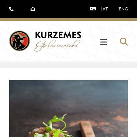
LAT
|
ENG


