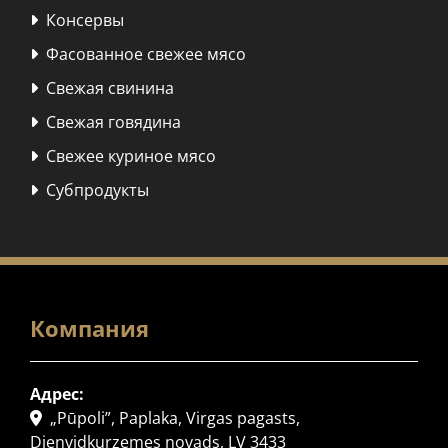
Консервы

Фасованное свежее мясо

Свежая свинина

Свежая говядина

Свежее куриное мясо

Субпродукты

Компания
Адрес:
„Pūpoli”, Paplaka, Virgas pagasts,

Dienvidkurzemes novads, LV 3433