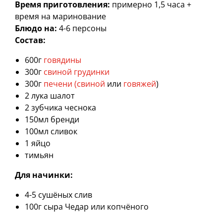
Время приготовления:
примерно 1,5 часа +
время на маринование
Блюдо на:
4-6 персоны
Состав:
600г
говядины
300г
свиной грудинки
300г
печени (свиной
или
говяжей
)
2 лука шалот
2 зубчика чеснока
150мл бренди
100мл сливок
1 яйцо
тимьян
Для начинки:
4-5 сушёных слив
100г сыра Чедар или копчёного