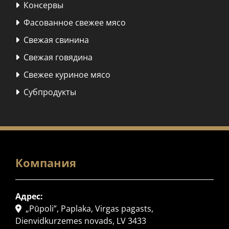
Консервы

Фасованное свежее мясо

Свежая свинина

Свежая говядина

Свежее куриное мясо

Субпродукты

Компания
Адрес:
„Pūpoli”, Paplaka, Virgas pagasts,

Dienvidkurzemes novads, LV 3433