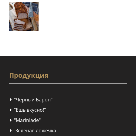
Продукция
"Чёрный Барон"

"Ешь вкусно!"

"Marinlāde"

Зелёная ложечка
