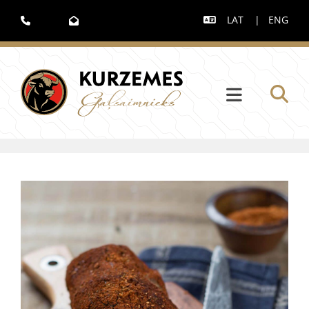
LAT
|
ENG


