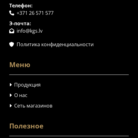
Телефон:
+371 26 571 577

Э-почта:
info@kgs.lv

Политика конфиденциальности

Меню
Продукция

О нас

Сеть магазинов

Полезное