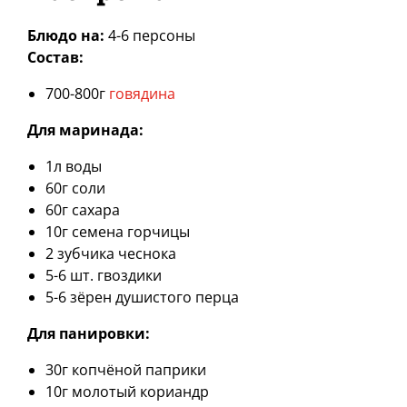
Блюдо на:
4-6 персоны
Состав:
700-800г
говядина
Для маринада:
1л воды
60г соли
60г сахара
10г семена горчицы
2 зубчика чеснока
5-6 шт. гвоздики
5-6 зёрен душистого перца
Для панировки:
30г копчёной паприки
10г молотый кориандр