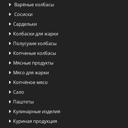
Варёные колбасы

Сосиски

Сардельки

Колбаски для жарки

Полусухие колбасы

Копченые колбасы

Мясные продукты

Мясо для жарки

Kопчёное мясо

Сало

Паштеты

Кулинарные изделия

Куриная продукция
